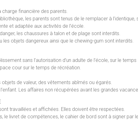
a charge financière des parents.
bliothèque, les parents sont tenus de le remplacer à l’identique, s
nte et adaptée aux activités de l’école.
danger, les chaussures à talon et de plage sont interdits.
ou les objets dangereux ainsi que le chewing-gum sont interdits.
blissement sans l’autorisation d’un adulte de l’école, sur le temp
space cour sur le temps de récréation.
es objets de valeur, des vêtements abîmés ou égarés.
l’enfant. Les affaires non récupérées avant les grandes vacanc
E
ont travaillées et affichées. Elles doivent être respectées.
, le livret de compétences, le cahier de bord sont à signer par l