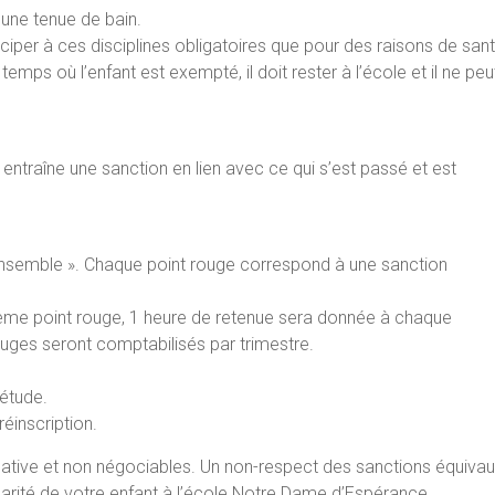
 une tenue de bain.
ciper à ces disciplines obligatoires que pour des raisons de sa
mps où l’enfant est exempté, il doit rester à l’école et il ne peut
traîne une sanction en lien avec ce qui s’est passé et est
 ensemble ». Chaque point rouge correspond à une sanction
 3ème point rouge, 1 heure de retenue sera donnée à chaque
ouges seront comptabilisés par trimestre.
’étude.
éinscription.
ative et non négociables. Un non-respect des sanctions équivaut
olarité de votre enfant à l’école Notre Dame d’Espérance.