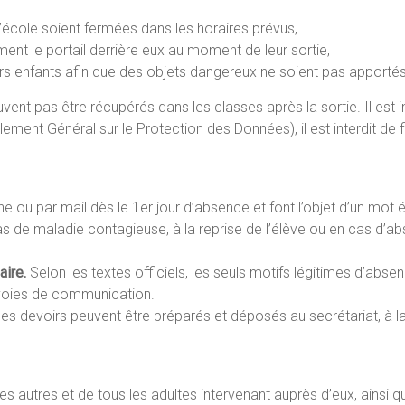
 l’école soient fermées dans les horaires prévus,
ment le portail derrière eux au moment de leur sortie,
eurs enfants afin que des objets dangereux ne soient pas apportés
euvent pas être récupérés dans les classes après la sortie. Il est i
ment Général sur le Protection des Données), il est interdit de 
ne ou par mail dès le 1er jour d’absence et font l’objet d’un mot é
cas de maladie contagieuse, à la reprise de l’élève ou en cas d’
aire.
Selon les textes officiels, les seuls motifs légitimes d’abse
s voies de communication.
es devoirs peuvent être préparés et déposés au secrétariat, à l
es autres et de tous les adultes intervenant auprès d’eux, ainsi q